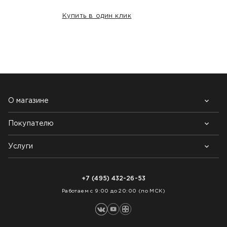
Купить в один клик
НАШИ КЛИЕНТЫ:
О магазине
Покупателю
Почему выбирают нас
Контакты
Блог
Услуги
Возврат товара
Как заказать
Доставка
Нарезка покрытий
Оплата
+7 (495) 432-26-53
Укладка покрытий
Работаем с 9:00 до 20:00 (по МСК)