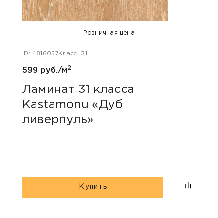
Розничная цена
ID: 4816057
Класс: 31
ID: 48
2
599 руб./м
599 р
Ламинат 31 класса
Лам
Kastamonu «Дуб
Kas
ливерпуль»
Купить