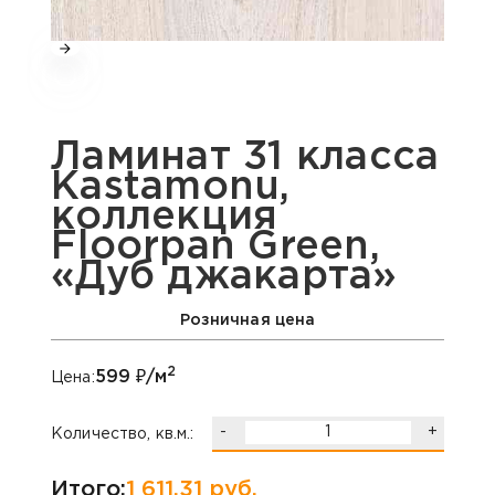
Ламинат 31 класса
Kastamonu,
коллекция
Floorpan Green,
«Дуб джакарта»
Розничная цена
2
599
₽/м
Цена:
-
+
Количество, кв.м.:
Итого:
1 611,31
руб.