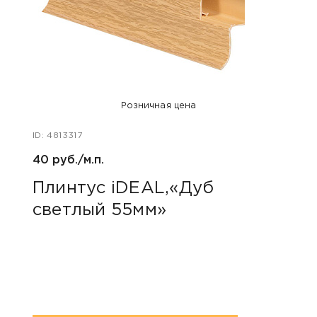
Розничная цена
ID: 4813317
ID: 48
40 руб./м.п.
800 р
Плинтус iDEAL,«Дуб
Акс
светлый 55мм»
пок
«Дю
гри