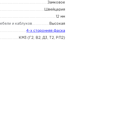
Замковое
Швейцария
12 мм
ебели и каблуков
Высокая
4-х сторонняя фаска
КМ3 (Г2, В2, Д3, Т2, РП2)