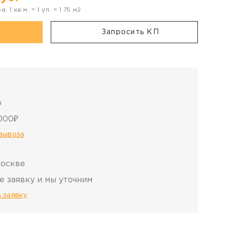
ра:
1
кв.м. =
1
уп. =
1.75
м2
Запросить КП
о
000₽
овывоза
Москве
е заявку и мы уточним
 заявку