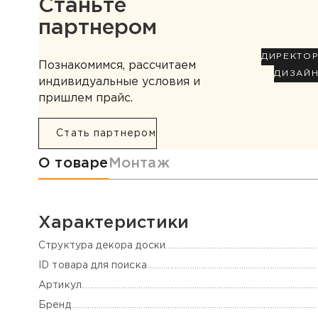
Станьте
партнером
ДИРЕКТО
Познакомимся, рассчитаем
ДИЗАЙ
индивидуальные условия и
пришлем прайс.
Стать партнером
Информация о товаре
О товаре
Монтаж
Характеристики
Cтруктура декора доски
ID товара для поиска
Артикул
Бренд