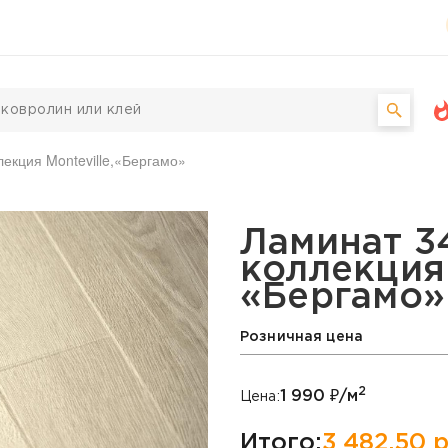
лекция Monteville,«Бергамо»
pendorf, коллекция Mont
Ламинат 34
коллекция 
«Бергамо»
Розничная цена
2
1 990
₽/м
Цена:
Итого:
3 482,50
р