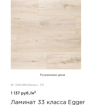
Хит п
Розничная цена
ID: 5662892
Класс: 33
ID: 48
2
1 137 руб./м
1 047
Ламинат 33 класса Egger
Лам