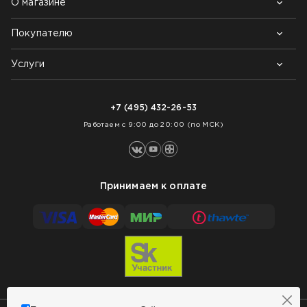
О магазине
Покупателю
Почему выбирают нас
Контакты
Блог
Услуги
Возврат товара
Как заказать
Доставка
Нарезка покрытий
Оплата
+7 (495) 432-26-53
Укладка покрытий
Работаем с 9:00 до 20:00 (по МСК)
Принимаем к оплате