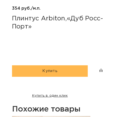
354 руб./м.п.
800 р
Плинтус Arbiton,«Дуб Росс-
Акс
Порт»
пок
«Дю
гри
Купить
Купить в один клик
Похожие товары