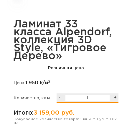
Ламинат 33
класса Alpendorf,
коллекция 3D
Style, «Тигровое
Дерево»
Розничная цена
2
1 950
₽/м
Цена:
-
+
Количество, кв.м.:
Итого:
3 159,00
руб.
Покупаемое количество товара:
1
кв.м. =
1
уп. =
1.62
м2