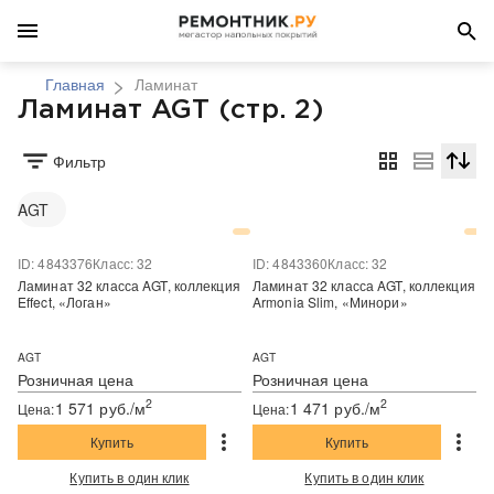
Главная
Ламинат
Ламинат AGT (стр. 2)
Фильтр
Сортир
AGT
ID: 4843376
Класс: 32
ID: 4843360
Класс: 32
Ламинат 32 класса AGT, коллекция
Ламинат 32 класса AGT, коллекция
Effect, «Логан»
Armonia Slim, «Минори»
AGT
AGT
Розничная цена
Розничная цена
2
2
1 571 руб./м
1 471 руб./м
Цена:
Цена:
Купить
Купить
Купить в один клик
Купить в один клик