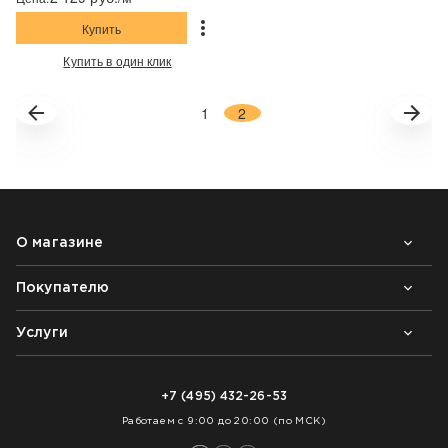
Купить
Купить в один клик
1
2
О магазине
Покупателю
Почему выбирают нас
Контакты
Блог
Услуги
Возврат товара
Как заказать
Доставка
Нарезка покрытий
Оплата
+7 (495) 432-26-53
Укладка покрытий
Работаем с 9:00 до 20:00 (по МСК)