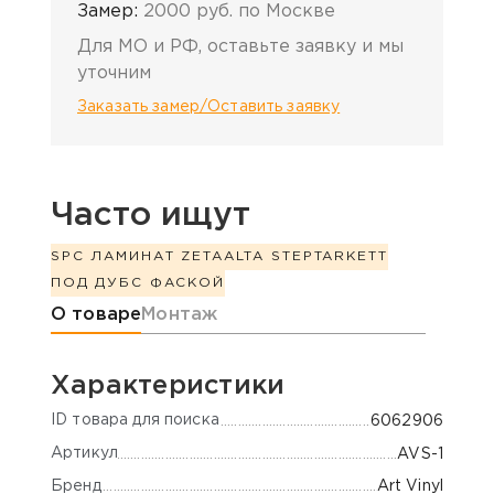
Замер:
2000 руб. по Москве
Для МО и РФ, оставьте заявку и мы
уточним
Заказать замер/Оставить заявку
Часто ищут
SPC ЛАМИНАТ ZETA
ALTA STEP
TARKETT
ПОД ДУБ
С ФАСКОЙ
Информация о товаре
О товаре
Монтаж
Характеристики
ID товара для поиска
6062906
Артикул
AVS-1
Бренд
Art Vinyl