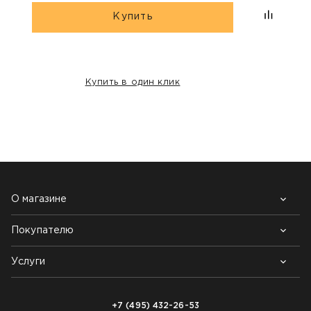
Купить
Купить в один клик
НАШИ КЛИЕНТЫ:
О магазине
Покупателю
Почему выбирают нас
Контакты
Блог
Услуги
Возврат товара
Как заказать
Доставка
Нарезка покрытий
Оплата
+7 (495) 432-26-53
Укладка покрытий