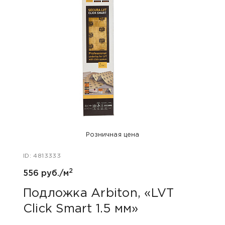
Розничная цена
ID: 4813333
ID: 47
2
556 руб./м
400 
Подложка Arbiton, «LVT
Акс
Click Smart 1.5 мм»
уни