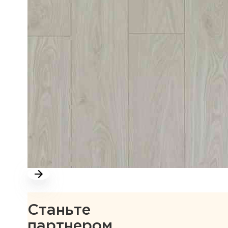
Станьте
партнером