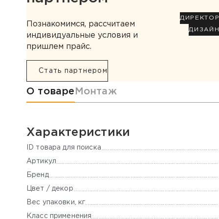
ДИРЕКТО
Познакомимся, рассчитаем
ДИЗАЙ
индивидуальные условия и
пришлем прайс.
Стать партнером
Информация о товаре
О товаре
Монтаж
Характеристики
ID товара для поиска
Артикул
Бренд
Цвет / декор
Вес упаковки, кг
Класс применения