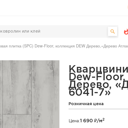
вая плитка (SPC) Dew-Floor, коллекция DEW Дерево,«Дерево Атла
ка (SPC) Dew-Floor, ко
Кварцвини
Dew-Floor
Дерево, «
6041-7»
Розничная цена
2
1 690
₽/м
Цена: