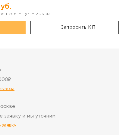
уб.
ра:
1
кв.м. =
1
уп. =
2.23
м2
Запросить КП
о
000₽
овывоза
Москве
е заявку и мы уточним
 заявку