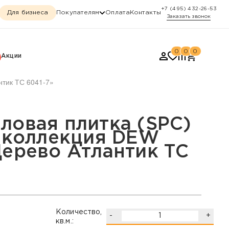
+7 (495) 432-26-53
Для бизнеса
Покупателям
Оплата
Контакты
Заказать звонок
0
0
0
Акции
нтик ТС 6041-7»
ллекция DEW Дерево, «Д
ловая плитка (SPC)
, коллекция DEW
Дерево Атлантик ТС
Количество,
-
+
кв.м.: