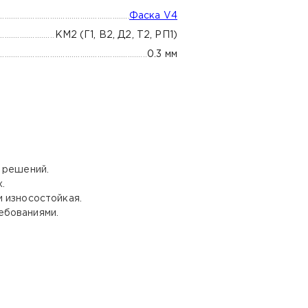
Фаска V4
КМ2 (Г1, В2, Д2, Т2, РП1)
0.3 мм
х решений.
х.
и износостойкая.
ебованиями.