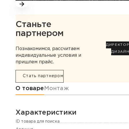
Станьте
партнером
ДИРЕКТО
Познакомимся, рассчитаем
ДИЗАЙ
индивидуальные условия и
пришлем прайс.
Стать партнером
Информация о товаре
О товаре
Монтаж
Характеристики
ID товара для поиска