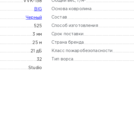
Общий вес, г/м
VVK-158
Основа ковролина
BIG
Состав
Черный
Способ изготовления
525
Срок поставки
3 мм
Страна бренда
25 м
Класс пожаробезопасности
21 дБ
Тип ворса
32
Studio