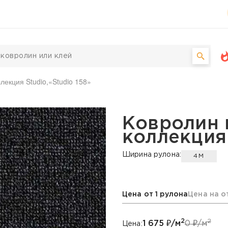
лекция Studio,«Studio 158»
й BIG, коллекция Studio
Ковролин 
коллекция 
Ширина рулона:
4М
Цена от 1 рулона
Цена на о
2
2
1 675
₽/м
0
₽/м
Цена: