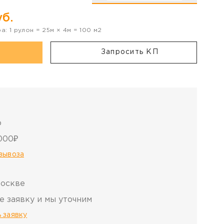
б.
ра:
1
рулон
=
25
м ×
4
м =
100
м2
Запросить КП
о
000₽
овывоза
Москве
е заявку и мы уточним
 заявку