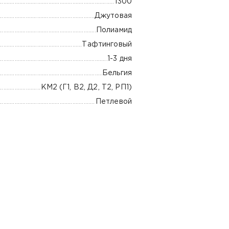
1300
Джутовая
Полиамид
Тафтинговый
1-3 дня
Бельгия
КМ2 (Г1, В2, Д2, Т2, РП1)
Петлевой