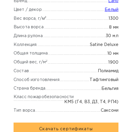
Бренд
Lano
Цвет / декор
Белый
м²
1300
Вес ворса, г/
Высота ворса
8 мм
Длина рулона
30 м.п
Коллекция
Satine Deluxe
Общая толщина
10 мм
2
Общий вес, г/м
1900
Состав
Полиамид
Способ изготовления
Тафтинговый
Страна бренда
Бельгия
Класс пожаробезопасности
КМ5 (Г4, В3, Д3, Т4, РП4)
Тип ворса
Саксони
Скачать сертификаты