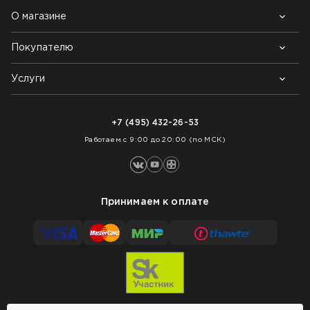
О магазине
Покупателю
Почему выбирают нас
Контакты
Блог
Услуги
Возврат товара
Как заказать
Доставка
Нарезка покрытий
Оплата
+7 (495) 432-26-53
Укладка покрытий
Работаем с 9:00 до 20:00 (по МСК)
Принимаем к оплате