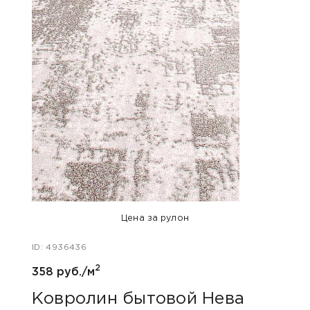
Хит п
Цена за рулон
ID: 4936436
2
ID: 48
358 руб./м
805 
Ковролин бытовой Нева