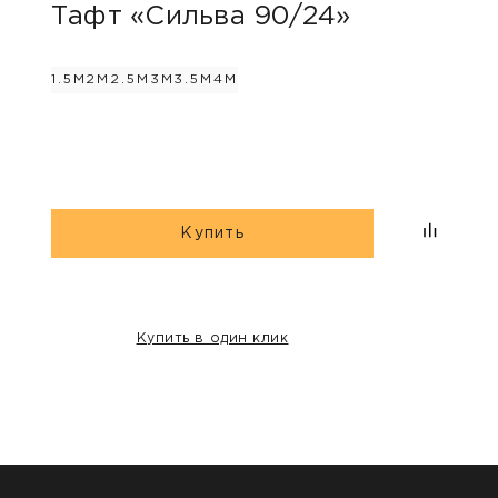
Тафт «Сильва 90/24»
Ков
«Пр
1.5М
2М
2.5М
3М
3.5М
4М
3М
4М
Купить
Купить в один клик
НАШИ КЛИЕНТЫ: