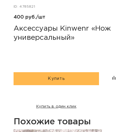
ID: 4785821
ID: 47
400 руб./шт
100 р
Аксессуары Kinwenr «Нож
Для
универсальный»
«Пр
Купить
Купить в один клик
Похожие товары
Акция