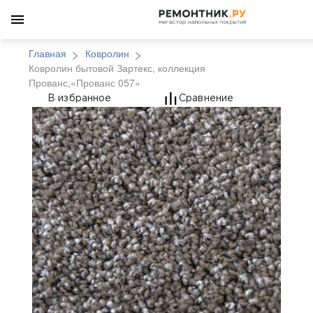
Главная
Ковролин
Ковролин бытовой Зартекс, коллекция
Прованс,«Прованс 057»
Ковролин бытовой Зар
В избранное
Сравнение