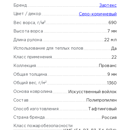
Бренд
Зартекс
Цвет / декор
Серо-коричневый
м²
690
Вес ворса, г/
Высота ворса
7 мм
Длина рулона
22 м.п
Использование для теплых полов
Да
Класс применения
22
Коллекция
Прованс
Общая толщина
9 мм
2
Общий вес, г/м
1360
Основа ковролина
Искусственный войлок
Состав
Полипропилен
Способ изготовления
Тафтинговый
Страна бренда
Россия
Класс пожаробезопасности