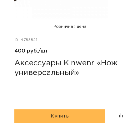
Розничная цена
ID: 4785821
ID: 47
400 руб./шт
100 р
Аксессуары Kinwenr «Нож
Для
универсальный»
«Пр
Купить