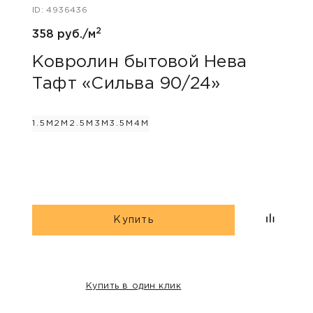
ID: 4936436
2
ID: 48
358 руб./м
805 
Ковролин бытовой Нева
Тафт «Сильва 90/24»
Ков
«Пр
1.5М
2М
2.5М
3М
3.5М
4М
3М
4М
Купить
Купить в один клик
НАШИ КЛИЕНТЫ: