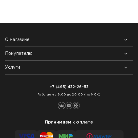
О магазине
Покупателю
Почему выбирают нас
Контакты
Блог
Услуги
Возврат товара
Как заказать
Доставка
Нарезка покрытий
Оплата
+7 (495) 432-26-53
Укладка покрытий
Работаем с 9:00 до 20:00 (по МСК)
Принимаем к оплате