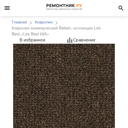
Главная
Ковролин
Ковролин коммерческий Balsan, коллекция Les
Best,«Les Best 695»
Ковролин коммерческий
В избранное
Сравнение