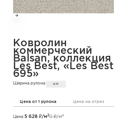
Ковролин
коммерческий
Balsan, коллекция
Les Best, «Les Best
695»
Ширина рулона:
4М
Цена от 1 рулона
Цена на отрез
2
2
5 628
₽/м
0
₽/м
Цена: