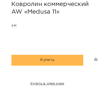
Ковролин коммерческий
Ков
AW «Medusa 11»
AW 
4М
4М
Купить
Купить в один клик
НАШИ КЛИЕНТЫ: