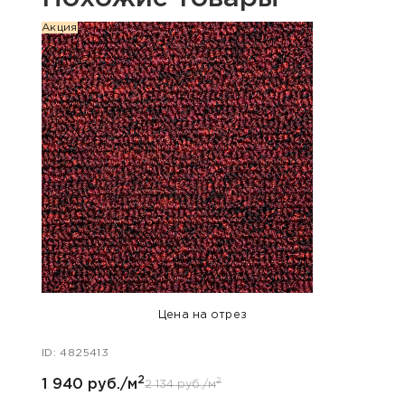
Акция
Акция
Цена на отрез
ID: 4825413
ID: 48
2
2
1 940 руб./м
1 940
2 134 руб./м