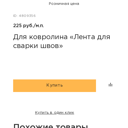
Розничная цена
ID: 4809356
ID: 47
225 руб./м.п.
400 
Для ковролина «Лента для
Акс
сварки швов»
уни
Купить
Купить в один клик
Похожие товары