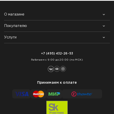
О магазине
Покупателю
Почему выбирают нас
Контакты
Блог
Услуги
Возврат товара
Как заказать
Доставка
Нарезка покрытий
Оплата
+7 (495) 432-26-53
Укладка покрытий
Работаем с 9:00 до 20:00 (по МСК)
Принимаем к оплате