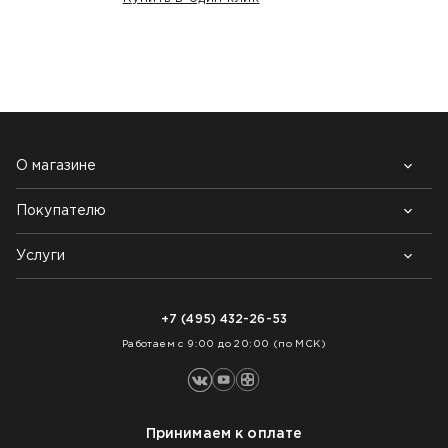
НАШИ КЛИЕНТЫ:
О магазине
Покупателю
Почему выбирают нас
Контакты
Блог
Услуги
Возврат товара
Как заказать
Доставка
Нарезка покрытий
Оплата
+7 (495) 432-26-53
Укладка покрытий
Работаем с 9:00 до 20:00 (по МСК)
Принимаем к оплате