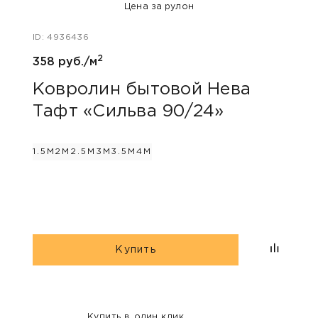
Цена за рулон
ID: 4936436
2
ID: 48
358 руб./м
805 
Ковролин бытовой Нева
Тафт «Сильва 90/24»
Ков
«Пр
1.5М
2М
2.5М
3М
3.5М
4М
3М
4М
Купить
Купить в один клик