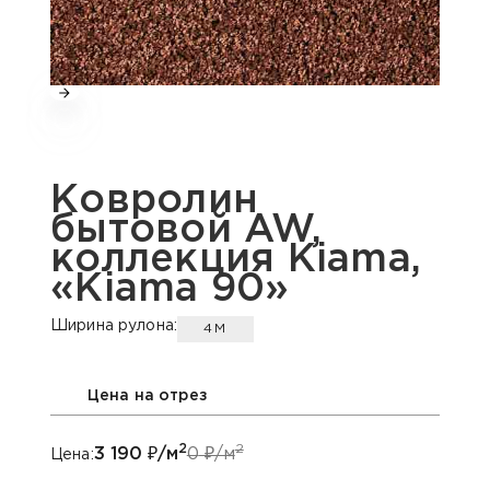
Ковролин
бытовой AW,
коллекция Kiama,
«Kiama 90»
Ширина рулона:
4М
Цена на отрез
2
2
3 190
₽/м
0
₽/м
Цена: