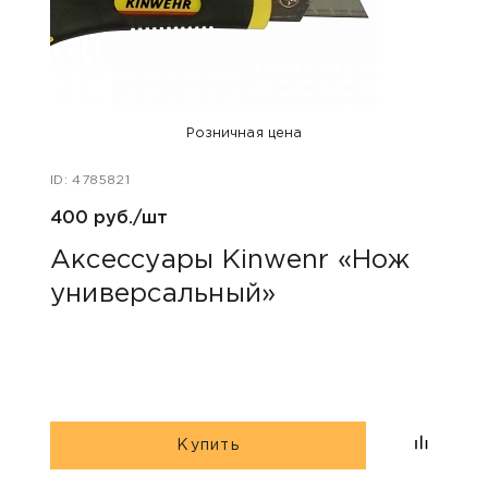
Розничная цена
ID: 4785821
ID: 47
400 руб./шт
100 р
Аксессуары Kinwenr «Нож
Для
универсальный»
«Пр
Купить