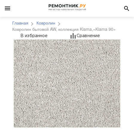
Главная
Ковролин
Ковролин бытовой AW, коллекция Kiama,«Kiama 90»
Ковролин бытовой AW,
В избранное
Сравнение