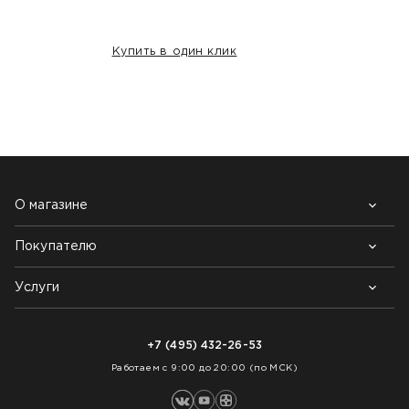
Купить в один клик
НАШИ КЛИЕНТЫ:
О магазине
Покупателю
Почему выбирают нас
Контакты
Блог
Услуги
Возврат товара
Как заказать
Доставка
Нарезка покрытий
Оплата
+7 (495) 432-26-53
Укладка покрытий
Работаем с 9:00 до 20:00 (по МСК)