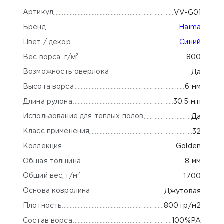
Артикул
VV-G01
Бренд
Haima
Цвет / декор
Синий
м²
800
Вес ворса, г/
Возможность оверлока
Да
Высота ворса
6 мм
Длина рулона
30.5 м.п
Использование для теплых полов
Да
Класс применения
32
Коллекция
Golden
Общая толщина
8 мм
2
Общий вес, г/м
1700
Основа ковролина
Джутовая
Плотность
800 гр/м2
Состав ворса
100%PA