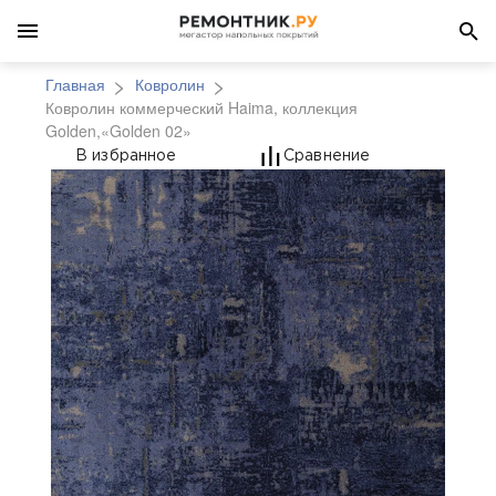
Главная
Ковролин
Ковролин коммерческий Haima, коллекция
Golden,«Golden 02»
Ковролин коммерчески
В избранное
Сравнение