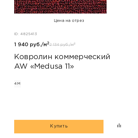
Цена на отрез
ID: 4825413
ID: 48
2
2
1 940 руб./м
1 940
2 134 руб./м
Ковролин коммерческий
Ков
AW «Medusa 11»
AW 
4М
4М
Купить