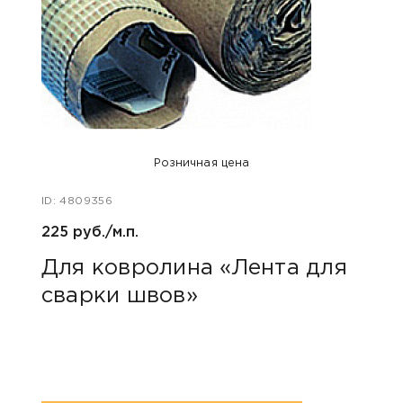
Розничная цена
ID: 4809356
ID: 47
225 руб./м.п.
400 
Для ковролина «Лента для
Акс
сварки швов»
уни