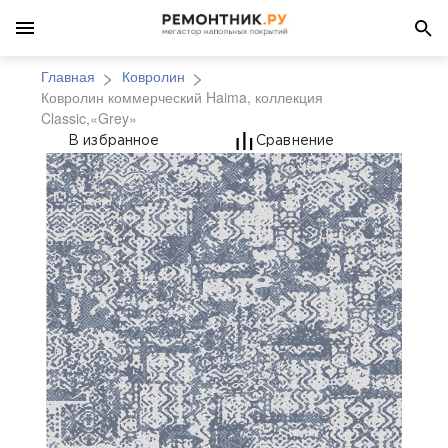
Главная
Ковролин
Ковролин коммерческий Haima, коллекция
Classic,«Grey»
Ковролин коммерчески
В избранное
Сравнение