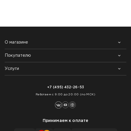
НАШИ КЛИЕНТЫ:
О магазине
Покупателю
Почему выбирают нас
Контакты
Блог
Услуги
Возврат товара
Как заказать
Доставка
Нарезка покрытий
Оплата
+7 (495) 432-26-53
Укладка покрытий
Работаем с 9:00 до 20:00 (по МСК)
Принимаем к оплате