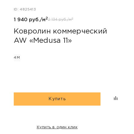
ID: 4825413
ID: 48
2
2
1 940 руб./м
1 940
2 134 руб./м
Ковролин коммерческий
Ков
AW «Medusa 11»
AW 
4М
4М
Купить
Купить в один клик