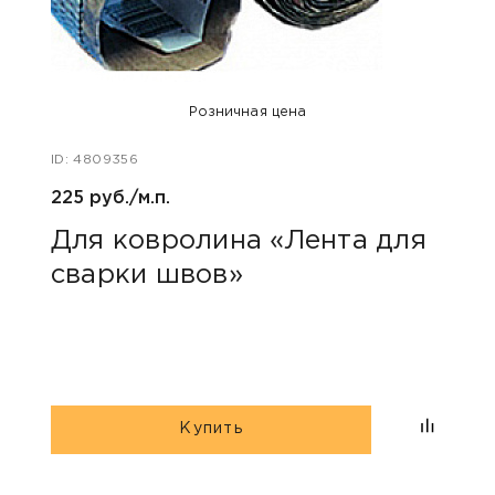
Розничная цена
ID: 4809356
ID: 47
225 руб./м.п.
400 
Для ковролина «Лента для
Акс
сварки швов»
уни
Купить