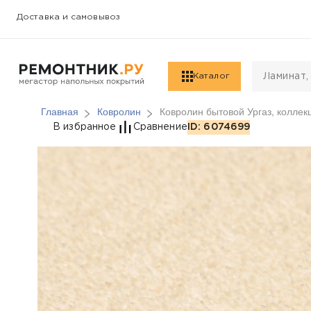
Доставка и самовывоз
Каталог
Главная
Ковролин
Ковролин бытовой Ургаз, коллекц
Ковролин бытовой Урга
В избранное
Сравнение
ID: 6074699