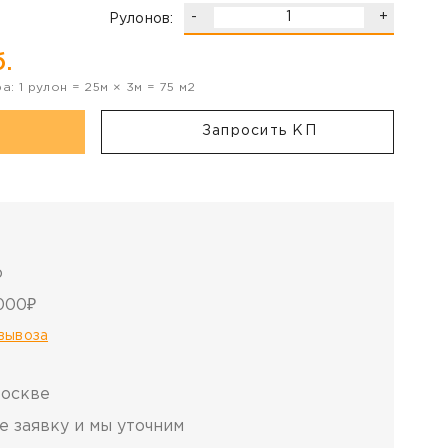
-
+
Рулонов:
.
ра:
1
рулон
=
25
м ×
3
м =
75
м2
Запросить КП
о
000₽
овывоза
Москве
е заявку и мы уточним