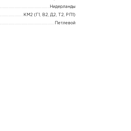
Нидерланды
КМ2 (Г1, В2, Д2, Т2, РП1)
Петлевой