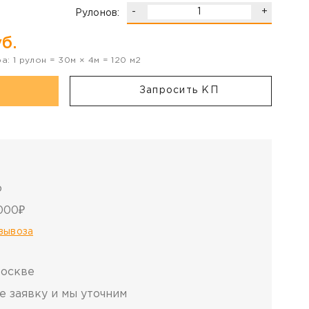
-
+
Рулонов:
б.
ра:
1
рулон
=
30
м ×
4
м =
120
м2
Запросить КП
о
000₽
овывоза
Москве
е заявку и мы уточним