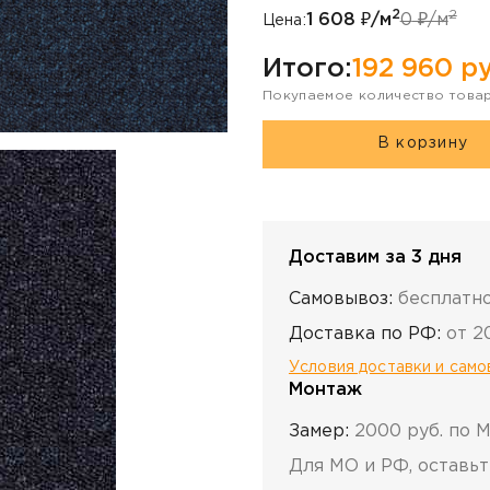
2
2
1 608
₽/м
0
₽/м
Цена:
Итого:
192 960
ру
Покупаемое количество това
В корзину
Доставим за 3 дня
Самовывоз:
бесплатн
Доставка по РФ:
от 2
Условия доставки и сам
Монтаж
Замер:
2000 руб. по 
Для МО и РФ, оставьт