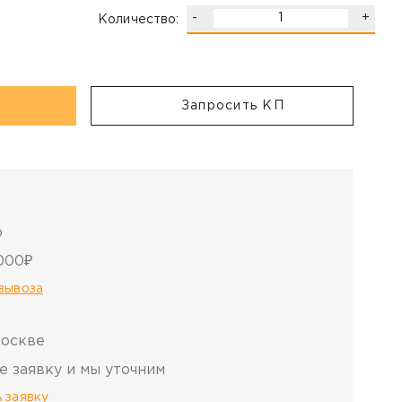
-
+
Количество:
.
Запросить КП
о
000₽
овывоза
Москве
е заявку и мы уточним
 заявку