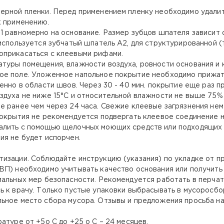
ерной пленки. Перед применением пленку необходимо удалит
к применению.
1 равномерно на основание. Размер зубцов шпателя зависит 
используется зубчатый шпатель А2, для структурированной (
оприкасаться с клеевыми рифами.
туры помещения, влажности воздуха, ровности основания и 
ое поле. Уложенное напольное покрытие необходимо прижать
енно в области швов. Через 30 - 40 мин. покрытие еще раз п
здуха не ниже 15°С и относительной влажности не выше 75%
е ранее чем через 24 часа. Свежие клеевые загрязнения нем
окрытия не рекомендуется подвергать клеевое соединение на
алить с помощью щелочных моющих средств или подходящих 
ия не будет испорчен.
изации. Соблюдайте инструкцию (указания) по укладке от п
ДВП) необходимо учитывать качество основания или получит
альных мер безопасности. Рекомендуется работать в перчатк
ь к врачу. Только пустые упаковки выбрасывать в мусоросбо
ьное место сбора мусора. Отзывы и предложения просьба н
атуре от +5о С до +25 о С – 24 месяцев.