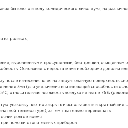
ания бытового и полу коммерческого линолеума, на различно
и на роликах;
ние, выровненным и просушенным, без трещин, очищенным от
собность. Основание с недостатками необходимо дополнител
зу после нанесения клея на загрунтованную поверхность сно
е менее 3мм (для увеличения впитывающей способности осно
15ºС, относительная влажность воздуха не выше 75% (реком
тую упаковку плотно закрыть и использовать в кратчайшие с
омнатной температуре), затем тщательно перемешать.
оянии долгое время.
 при помощи отопительных приборов.