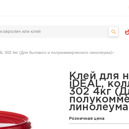
AL 302 4кг (Для бытового и полукоммерческого линолеума)»
окрытий iDEAL, коллекц
Клей для 
iDEAL, кол
302 4кг (Д
полукомме
линолеума
Розничная цена