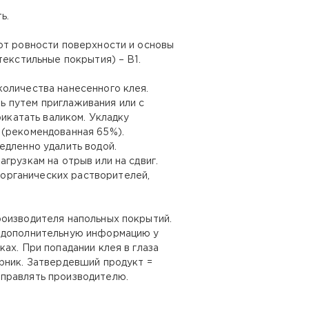
ь.
от ровности поверхности и основы
текстильные покрытия) – B1.
количества нанесенного клея.
 путем приглаживания или с
рикатать валиком. Укладку
 (рекомендованная 65%).
едленно удалить водой.
грузкам на отрыв или на сдвиг.
органических растворителей,
роизводителя напольных покрытий.
ь дополнительную информацию у
ах. При попадании клея в глаза
рник. Затвердевший продукт =
аправлять производителю.