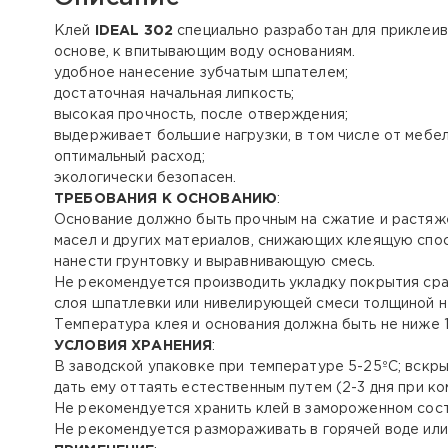
Клей
IDEAL 302
специально разработан для приклеив
основе, к впитывающим воду основаниям.
удобное нанесение зубчатым шпателем;
достаточная начальная липкость;
высокая прочность, после отверждения;
выдерживает большие нагрузки, в том числе от мебел
оптимальный расход;
экологически безопасен.
ТРЕБОВАНИЯ К ОСНОВАНИЮ
:
Основание должно быть прочным на сжатие и растяже
масел и других материалов, снижающих клеящую спо
нанести грунтовку и выравнивающую смесь.
Не рекомендуется производить укладку покрытия сра
слоя шпатлевки или нивелирующей смеси толщиной н
Температура клея и основания должна быть не ниже 
УСЛОВИЯ ХРАНЕНИЯ
:
В заводской упаковке при температуре 5-25ºС; вскры
дать ему оттаять естественным путем (2-3 дня при к
Не рекомендуется хранить клей в замороженном сост
Не рекомендуется размораживать в горячей воде или