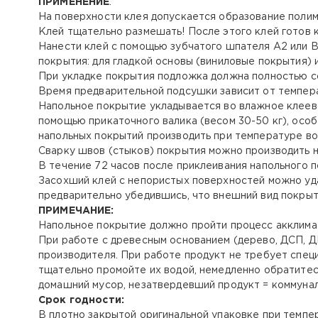
ПРИМЕНЕНИЕ
:
На поверхности клея допускается образование полим
Клей тщательно размешать! После этого клей готов 
Нанести клей с помощью зубчатого шпателя А2 или В
покрытия: для гладкой основы (виниловые покрытия) 
При укладке покрытия подложка должна полностью с
Время предварительной подсушки зависит от темпера
Напольное покрытие укладывается во влажное клеев
помощью прикаточного валика (весом 30-50 кг), особ
напольных покрытий производить при температуре во
Сварку швов (стыков) покрытия можно производить н
В течение 72 часов после приклеивания напольного п
Засохший клей с непористых поверхностей можно уд
предварительно убедившись, что внешний вид покрыт
ПРИМЕЧАНИЕ:
Напольное покрытие должно пройти процесс акклимат
При работе с древесным основанием (дерево, ДСП, 
производителя. При работе продукт не требует специ
тщательно промойте их водой, немедленно обратитес
домашний мусор, незатвердевший продукт = коммунал
Срок годности:
В плотно закрытой оригинальной упаковке при темпер