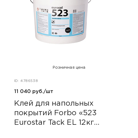
Розничная цена
ID: 4786538
ID: 47
11 040 руб./шт
14 73
Клей для напольных
Кле
покрытий Forbo «523
пок
Eurostar Tack EL 12кг
Tac
(Токопроводящий)»
(Ун