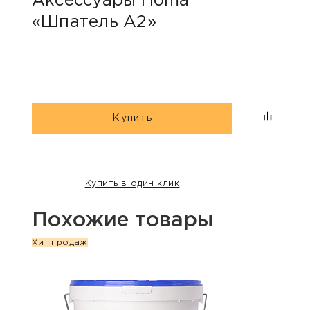
Аксессуары Homa
«Шпатель А2»
Купить
Купить в один клик
Похожие товары
Хит продаж
Хит п