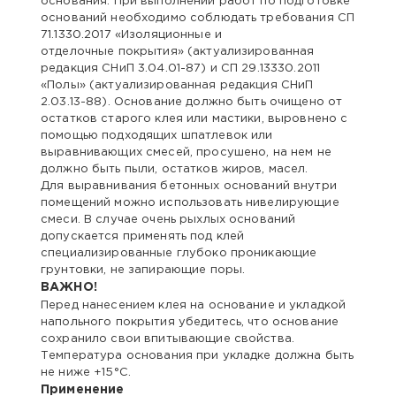
основания. При выполнении работ по подготовке
оснований необходимо соблюдать требования СП
71.1330.2017 «Изоляционные и
отделочные покрытия» (актуализированная
редакция СНиП 3.04.01-87) и СП 29.13330.2011
«Полы» (актуализированная редакция СНиП
2.03.13-88). Основание должно быть очищено от
остатков старого клея или мастики, выровнено с
помощью подходящих шпатлевок или
выравнивающих смесей, просушено, на нем не
должно быть пыли, остатков жиров, масел.
Для выравнивания бетонных оснований внутри
помещений можно использовать нивелирующие
смеси. В случае очень рыхлых оснований
допускается применять под клей
специализированные глубоко проникающие
грунтовки, не запирающие поры.
ВАЖНО!
Перед нанесением клея на основание и укладкой
напольного покрытия убедитесь, что основание
сохранило свои впитывающие свойства.
Температура основания при укладке должна быть
не ниже +15°С.
Применение