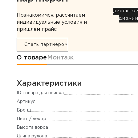
ДИРЕКТО
Познакомимся, рассчитаем
ДИЗАЙ
индивидуальные условия и
пришлем прайс.
Стать партнером
Информация о товаре
О товаре
Монтаж
Характеристики
ID товара для поиска
Артикул
Бренд
Цвет / декор
Высота ворса
Длина рулона