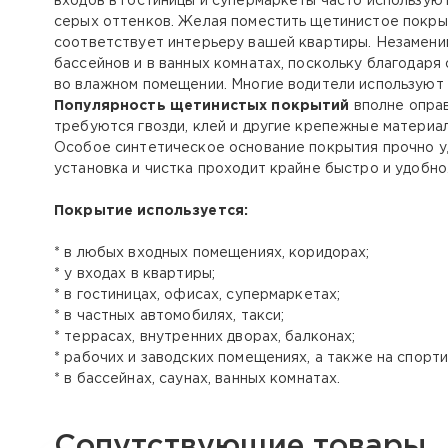
входов в гостиницы и супермаркеты часто использую
серых оттенков. Желая поместить щетинистое покрыт
соответствует интерьеру вашей квартиры. Незаменим
бассейнов и в ванных комнатах, поскольку благодаря
во влажном помещении. Многие водители используют 
Популярность щетинистых покрытий
вполне оправ
требуются гвозди, клей и другие крепежные материа
Особое синтетическое основание покрытия прочно уд
установка и чистка проходит крайне быстро и удобно
Покрытие используется:
* в любых входных помещениях, коридорах;
* у входах в квартиры;
* в гостиницах, офисах, супермаркетах;
* в частных автомобилях, такси;
* террасах, внутренних дворах, балконах;
* рабочих и заводских помещениях, а также на спорт
* в бассейнах, саунах, ванных комнатах.
Сопутствующие товары