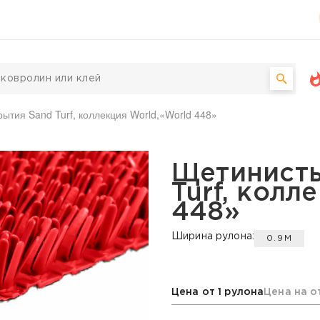
ытия Sand Turf, коллекция World,«World 448»
Sand Turf, коллекция W
Щетинисты
Turf, колл
448»
Ширина рулона:
0.9М
Цена от 1 рулона
Цена на о