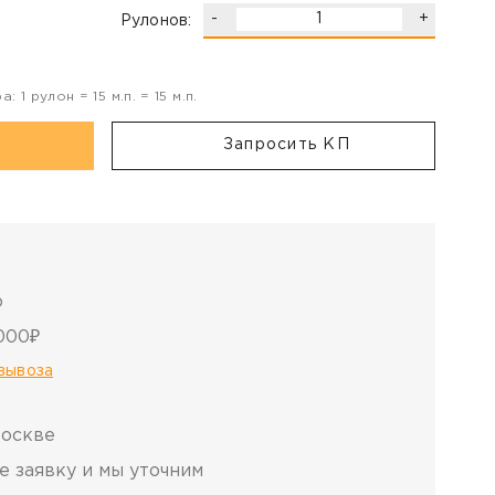
-
+
Рулонов:
ра:
1
рулон
=
15
м.п. =
15
м.п.
Запросить КП
о
000₽
овывоза
Москве
е заявку и мы уточним