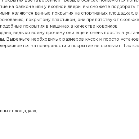
т покрытия цвета весенней травы, в офисах пользуются поп
ие на балконе или у входной двери, вы сможете подобрать т
ыми являются данные покрытия на спортивных площадках, в з
 основанию, покрытому пластиком, они препятствуют скольже
подобные покрытия в машинах в качестве ковриков.
дана, ведь ко всему прочему они еще и очень просты в устан
лы. Вырежьте необходимых размеров кусок и просто установ
ерживается на поверхности и покрытие не скользит. Так как
.
ивных площадках;