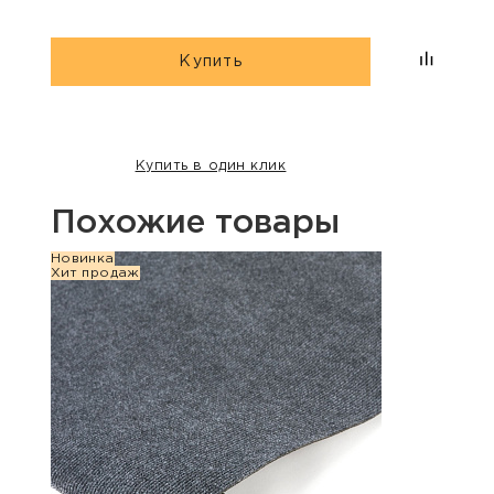
Купить
Купить в один клик
Похожие товары
Новинка
Новин
Хит продаж
Хит п