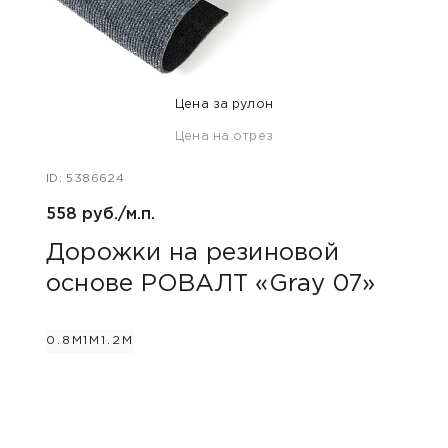
Цена за рулон
Цена на отрез
ID: 5386624
ID: 53
558 руб./м.п.
558 р
Дорожки на резиновой
Дор
основе РОВАЛТ «Gray 07»
осн
0.8М
1М
1.2М
0.8М