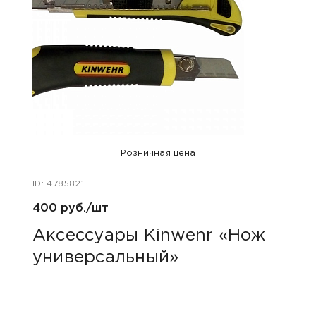
Розничная цена
ID: 4785821
ID: 47
400 руб./шт
470 
Аксессуары Kinwenr «Нож
Акс
универсальный»
2-х