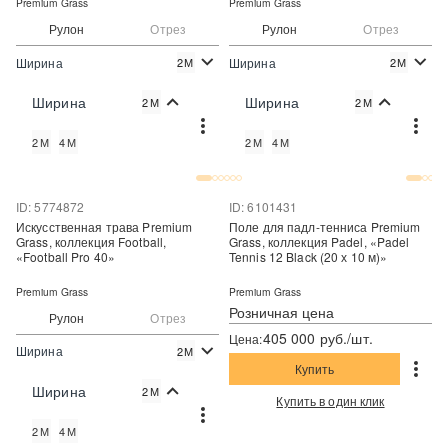
Premium Grass
Premium Grass
Рулон
Отрез
Рулон
Отрез
Ширина
Ширина
2М
2М
2
2
945 руб./м
725 руб./м
Цена:
Цена:
Ширина
Ширина
2М
2М
Купить
Купить
2М
4М
2М
4М
Купить в один клик
Купить в один клик
ID: 5774872
ID: 6101431
Искусственная трава Premium
Поле для падл-тенниса Premium
Grass, коллекция Football,
Grass, коллекция Padel, «Padel
«Football Pro 40»
Tennis 12 Black (20 х 10 м)»
Premium Grass
Premium Grass
Розничная цена
Рулон
Отрез
405 000 руб./шт.
Цена:
Ширина
2М
Купить
2
861 руб./м
Цена:
Ширина
2М
Купить в один клик
Купить
2М
4М
Купить в один клик