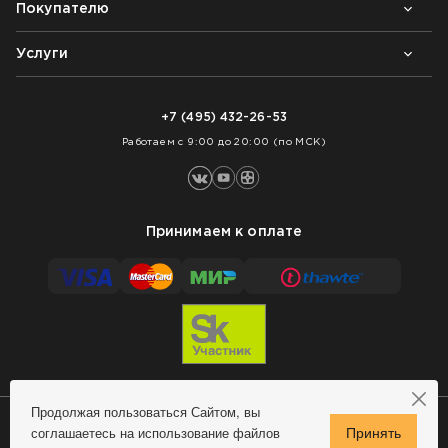
Покупателю
Почему выбирают нас
Контакты
Блог
Услуги
Возврат товара
Как заказать
Доставка
Нарезка покрытий
Оплата
+7 (495) 432-26-53
Укладка покрытий
Работаем с 9:00 до 20:00 (по МСК)
Принимаем к оплате
Продолжая пользоваться Сайтом, вы
соглашаетесь на использование файлов
Сделано в MindMachine
© 2009 - 2026 Remontnick.ru.