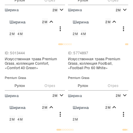
Ширина
Ширина
2М
2М
2
2
840 руб./м
1 460 руб./м
Цена:
Цена:
Ширина
Ширина
2М
2М
Купить
Купить
2М
4М
2М
4М
Купить в один клик
Купить в один клик
ID: 5013444
ID: 5774897
Искусственная трава Premium
Искусственная трава Premium
Grass, коллекция Comfort,
Grass, коллекция Football,
«Comfort 40 Green»
«Football Pro 60 White»
Premium Grass
Premium Grass
Рулон
Отрез
Рулон
Отрез
Ширина
Ширина
2М
2М
2
2
700 руб./м
1 061 руб./м
Цена:
Цена:
Ширина
Ширина
2М
2М
Купить
Купить
2М
4М
2М
Купить в один клик
Купить в один клик