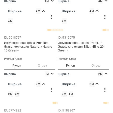
Ширина
Ширина
4М
4М
2
2
1 355 руб./м
1 460 руб./м
Цена:
Цена:
Ширина
Ширина
4М
4М
Купить
Купить
4М
4М
Купить в один клик
Купить в один клик
ID: 5018797
ID: 5312075
Искусственная трава Premium
Искусственная трава Premium
Grass, коллекция Nature, «Nature
Grass, коллекция Elite, «Elite 20
15 Green»
Green»
Premium Grass
Premium Grass
Рулон
Отрез
Рулон
Отрез
Ширина
Ширина
2М
2М
2
2
350 руб./м
800 руб./м
Цена:
Цена:
Ширина
Ширина
2М
2М
Купить
Купить
2М
4М
2М
4М
Купить в один клик
Купить в один клик
ID: 5774892
ID: 5188967