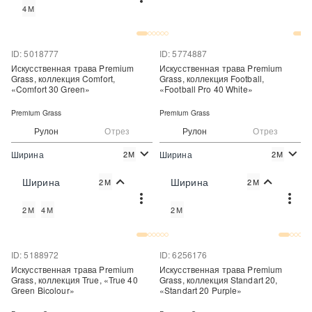
4М
Купить в один клик
ID: 5018777
ID: 5774887
Искусственная трава Premium
Искусственная трава Premium
Grass, коллекция Comfort,
Grass, коллекция Football,
«Comfort 30 Green»
«Football Pro 40 White»
Premium Grass
Premium Grass
Рулон
Отрез
Рулон
Отрез
Ширина
Ширина
2М
2М
2
2
620 руб./м
998 руб./м
Цена:
Цена:
Ширина
Ширина
2М
2М
Купить
Купить
2М
4М
2М
Купить в один клик
Купить в один клик
ID: 5188972
ID: 6256176
Искусственная трава Premium
Искусственная трава Premium
Grass, коллекция True, «True 40
Grass, коллекция Standart 20,
Green Bicolour»
«Standart 20 Purple»