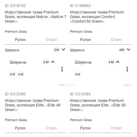
ID: 5018792
ID: 5188952
Искусственная трава Premium
Искусственная трава Premium
Grass, коллекция Nature, «Nature 7
Grass, коллекция Comfort,
Green»
«Comfort 50 Green»
Premium Grass
Premium Grass
Рулон
Отрез
Рулон
Отрез
Ширина
Ширина
2М
4М
2
2
448 руб./м
800 руб./м
Цена:
Цена:
Ширина
Ширина
2М
4М
Купить
Купить
2М
4М
4М
Купить в один клик
Купить в один клик
ID: 5312080
ID: 5312085
Искусственная трава Premium
Искусственная трава Premium
Grass, коллекция Elite, «Elite 40
Grass, коллекция Elite, «Elite 50
Green»
Green»
Premium Grass
Premium Grass
Рулон
Отрез
Рулон
Отрез