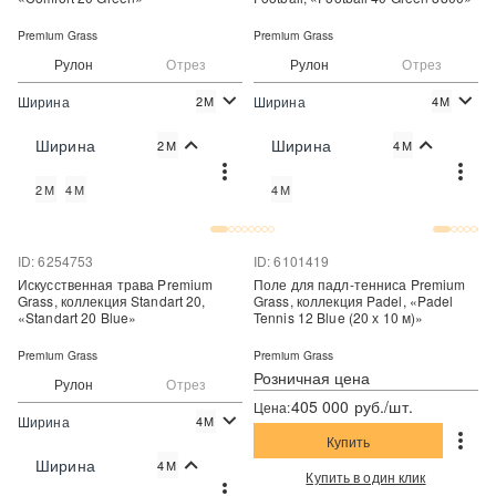
Premium Grass
Premium Grass
Рулон
Отрез
Рулон
Отрез
Ширина
Ширина
2М
4М
2
2
470 руб./м
777 руб./м
Цена:
Цена:
Ширина
Ширина
2М
4М
Купить
Купить
2М
4М
4М
Купить в один клик
Купить в один клик
ID: 6254753
ID: 6101419
Искусственная трава Premium
Поле для падл-тенниса Premium
Grass, коллекция Standart 20,
Grass, коллекция Padel, «Padel
«Standart 20 Blue»
Tennis 12 Blue (20 х 10 м)»
Premium Grass
Premium Grass
Розничная цена
Рулон
Отрез
405 000 руб./шт.
Цена:
Ширина
4М
Купить
2
725 руб./м
Цена:
Ширина
4М
Купить в один клик
Купить