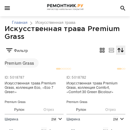
Главная
Искусственная трава
Искусственная трава Premium
Grass
Фильтр
Сортир
Premium Grass
ID: 5018787
ID: 5018782
Искусственная трава Premium
Искусственная трава Premium
Grass, коллекция Eco, «Eco 7
Grass, коллекция Comfort,
Green»
«Comfort 30 Green Bicolour»
Premium Grass
Premium Grass
Рулон
Отрез
Рулон
Отрез
Ширина
Ширина
2М
2М
2
2
220 руб./м
620 руб./м
Цена:
Цена: