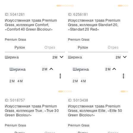
ID: 5041281
ID: 6256181
Искусственная трава Premium
Искусственная трава Premium
Grass, коллекция Comfort,
Grass, коллекция Standart 20,
«Comfort 40 Green Bicolour»
«Standart 20 Red»
Premium Grass
Premium Grass
Рулон
Отрез
Рулон
Отрез
Ширина
Ширина
2М
2М
2
2
700 руб./м
725 руб./м
Цена:
Цена:
Ширина
Ширина
2М
2М
Купить
Купить
2М
4М
2М
4М
Купить в один клик
Купить в один клик
ID: 5018757
ID: 5013438
Искусственная трава Premium
Искусственная трава Premium
Grass, коллекция True, «True 30
Grass, коллекция Elite, «Elite 50
Green Bicolour»
Green Bicolour»
Premium Grass
Premium Grass
Рулон
Отрез
Рулон
Отрез