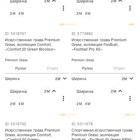
Ширина
Ширина
2М
2М
Купить
Купить
2М
4М
2М
4М
Купить в один клик
Купить в один клик
ID: 5018767
ID: 5774882
Искусственная трава Premium
Искусственная трава Premium
Grass, коллекция Comfort,
Grass, коллекция Football,
«Comfort 20 Green Bicolour»
«Football Pro 60»
Premium Grass
Premium Grass
Рулон
Отрез
Рулон
Отрез
Ширина
Ширина
2М
2М
2
2
470 руб./м
1 040 руб./м
Цена:
Цена:
Ширина
Ширина
2М
2М
Купить
Купить
2М
4М
2М
4М
Купить в один клик
Купить в один клик
ID: 5018762
ID: 5011678
Искусственная трава Premium
Спортивная искусственная трава
Grass, коллекция Comfort,
Premium Grass, коллекция
«Comfort 20 Green»
Football, «Football 40 Green 8800»