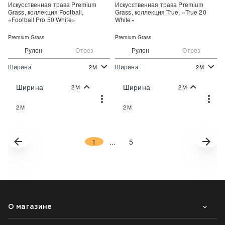
Искусственная трава Premium
Искусственная трава Premium
Grass, коллекция Football,
Grass, коллекция True, «True 20
«Football Pro 50 White»
White»
Premium Grass
Premium Grass
Рулон
Отрез
Рулон
Отрез
Ширина
Ширина
2М
2М
2
2
1 029 руб./м
840 руб./м
Цена:
Цена:
Ширина
Ширина
2М
2М
Купить
Купить
2М
2М
Купить в один клик
Купить в один клик
1
...
5
О магазине