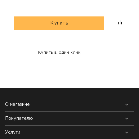
Купить
Купить в один клик
НАШИ КЛИЕНТЫ:
О магазине
Покупателю
Почему выбирают нас
Контакты
Блог
Услуги
Возврат товара
Как заказать