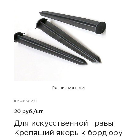
Розничная цена
ID: 4838271
ID: 47
20 руб./шт
200 
Для искусственной травы
Акс
Крепящий якорь к бордюру
кан