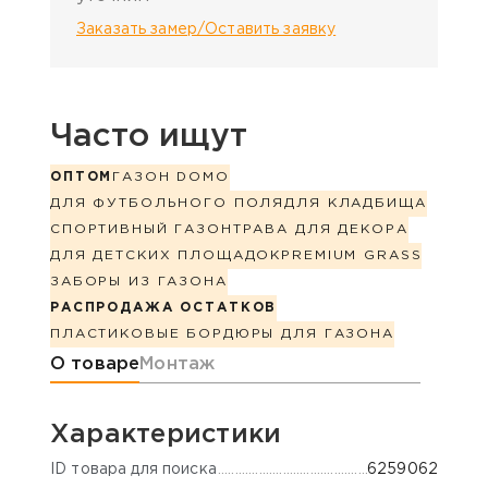
Заказать замер/Оставить заявку
Часто ищут
ОПТОМ
ГАЗОН DOMO
ДЛЯ ФУТБОЛЬНОГО ПОЛЯ
ДЛЯ КЛАДБИЩА
СПОРТИВНЫЙ ГАЗОН
ТРАВА ДЛЯ ДЕКОРА
ДЛЯ ДЕТСКИХ ПЛОЩАДОК
PREMIUM GRASS
ЗАБОРЫ ИЗ ГАЗОНА
РАСПРОДАЖА ОСТАТКОВ
ПЛАСТИКОВЫЕ БОРДЮРЫ ДЛЯ ГАЗОНА
Информация о товаре
О товаре
Монтаж
Характеристики
ID товара для поиска
6259062