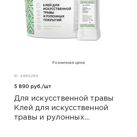
Розничная цена
ID: 4886289
ID: 48
5 890 руб./шт
8 351
Для искусственной травы
Для
Клей для искусственной
Кле
травы и рулонных
тра
покрытий «2К ecoroom»
13.
10кг