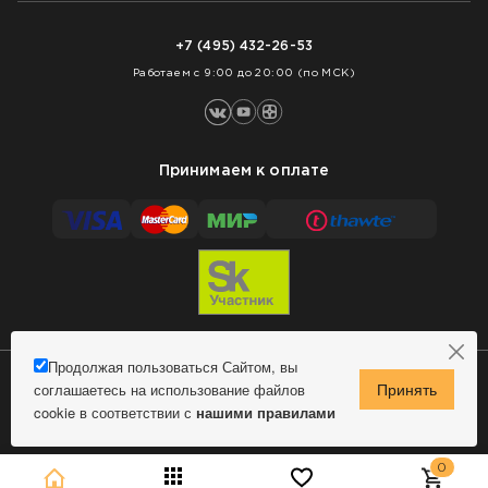
Доставка
Нарезка покрытий
Оплата
+7 (495) 432-26-53
Укладка покрытий
Работаем с 9:00 до 20:00 (по МСК)
Принимаем к оплате
Продолжая пользоваться Сайтом, вы
соглашаетесь на использование файлов
Сделано в MindMachine
© 2009 - 2026 Remontnick.ru.
cookie в соответствии с
нашими правилами
Политика конфиденциальности
0