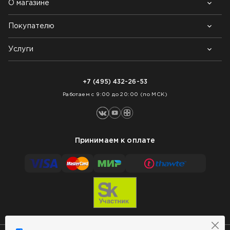
О магазине
Покупателю
Почему выбирают нас
Контакты
Блог
Услуги
Возврат товара
Как заказать
Доставка
Нарезка покрытий
Оплата
+7 (495) 432-26-53
Укладка покрытий
Работаем с 9:00 до 20:00 (по МСК)
Принимаем к оплате