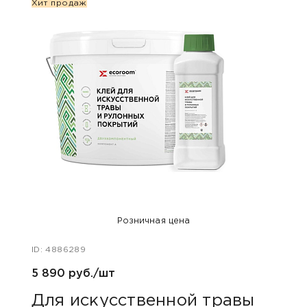
Хит продаж
Новин
Хит п
Розничная цена
ID: 4886289
ID: 48
5 890 руб./шт
8 351
Для искусственной травы
Для