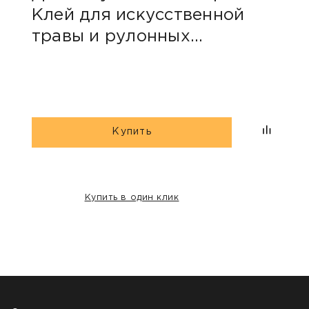
Клей для искусственной
Кле
травы и рулонных
тра
покрытий «2К ecoroom»
13.
10кг
Купить
Купить в один клик
НАШИ КЛИЕНТЫ: