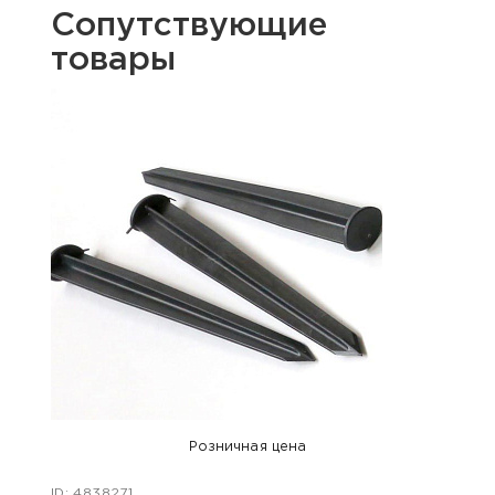
Сопутствующие
товары
Розничная цена
ID: 4838271
ID: 47