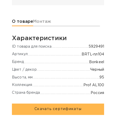
Информация о товаре
О товаре
Монтаж
Характеристики
ID товара для поиска
5929491
Артикул
BRTL-пл104
Бренд
Bonkeel
Цвет / декор
Черный
Высота, мм
95
Коллекция
Prof AL100
Страна бренда
Россия
Скачать сертификаты