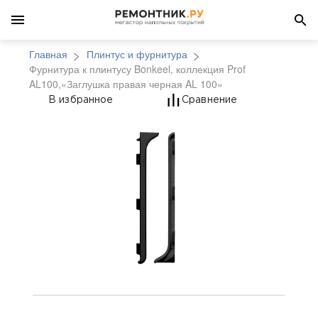
Главная
Плинтус и фурнитура
Фурнитура к плинтусу Bonkeel, коллекция Prof
AL100,«Заглушка правая черная AL 100»
Фурнитура к плинтусу
В избранное
Сравнение