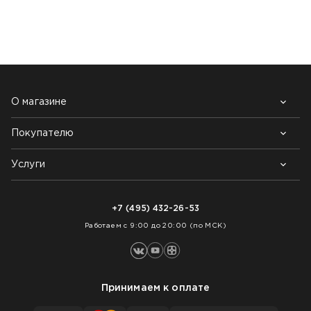
НАШИ КЛИЕНТЫ:
О магазине
Покупателю
Почему выбирают нас
Контакты
Блог
Услуги
Возврат товара
Как заказать
Доставка
Нарезка покрытий
Оплата
+7 (495) 432-26-53
Укладка покрытий
Работаем с 9:00 до 20:00 (по МСК)
Принимаем к оплате