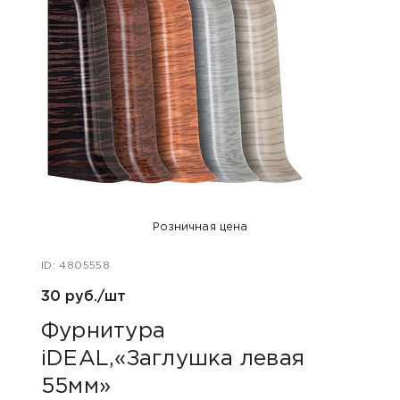
Розничная цена
ID: 4805558
ID: 48
30 руб./шт
30 р
Фурнитура
Фу
iDEAL,«Заглушка левая
iDE
55мм»
55