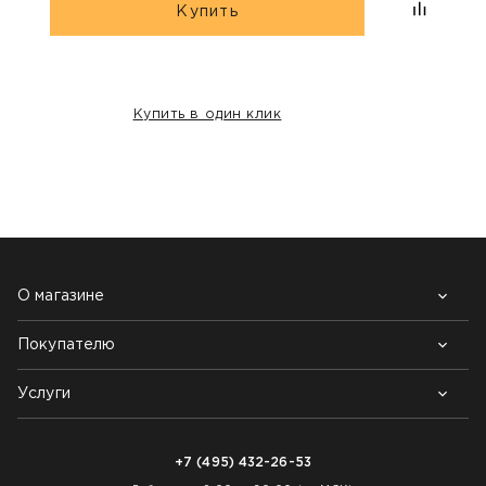
Купить
Купить в один клик
НАШИ КЛИЕНТЫ:
О магазине
Покупателю
Почему выбирают нас
Контакты
Блог
Услуги
Возврат товара
Как заказать
Доставка
Нарезка покрытий
Оплата
+7 (495) 432-26-53
Укладка покрытий