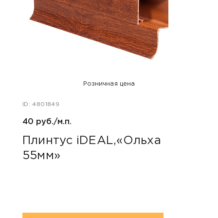
Розничная цена
ID: 4801849
ID: 48
40 руб./м.п.
40 ру
Плинтус iDEAL,«Ольха
Пли
55мм»
коф