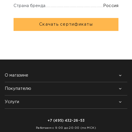
Страна бренда
Россия
Скачать сертификаты
НАШИ КЛИЕНТЫ:
О магазине
Покупателю
Почему выбирают нас
Контакты
Блог
Услуги
Возврат товара
Как заказать
Доставка
Нарезка покрытий
Оплата
+7 (495) 432-26-53
Укладка покрытий
Работаем с 9:00 до 20:00 (по МСК)