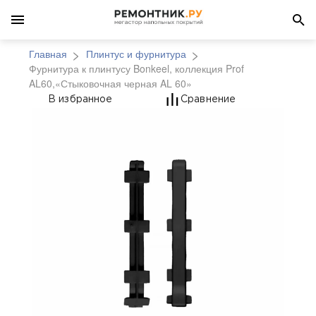
Главная
Плинтус и фурнитура
Фурнитура к плинтусу Bonkeel, коллекция Prof
AL60,«Стыковочная черная AL 60»
Фурнитура к плинтусу
В избранное
Сравнение