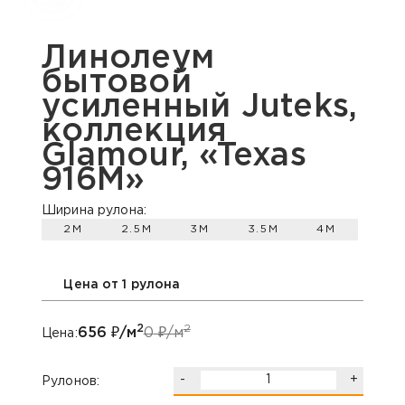
Линолеум
бытовой
усиленный Juteks,
коллекция
Glamour, «Texas
916M»
Ширина рулона:
2М
2.5М
3М
3.5М
4М
Цена от 1 рулона
2
2
656
₽/м
0
₽/м
Цена:
-
+
Рулонов: