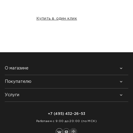
Купить в один клик
НАШИ КЛИЕНТЫ:
О магазине
Покупателю
Почему выбирают нас
Контакты
Блог
Услуги
Возврат товара
Как заказать
Доставка
Нарезка покрытий
Оплата
+7 (495) 432-26-53
Укладка покрытий
Работаем с 9:00 до 20:00 (по МСК)