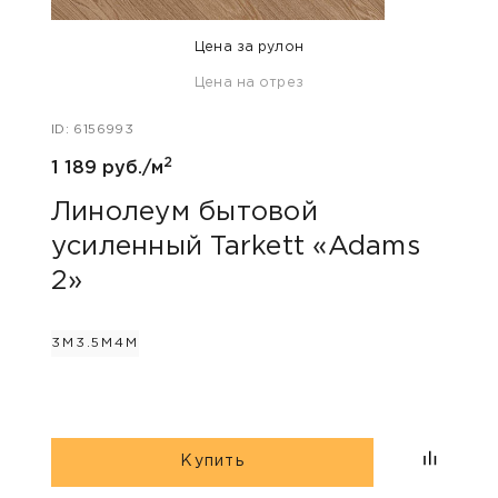
Цена за рулон
Цена на отрез
ID: 6156993
ID: 48
2
1 189 руб./м
1 050
Линолеум бытовой
Лин
усиленный Tarkett «Adams
уси
2»
2»
3М
3.5М
4М
2.5М
Купить