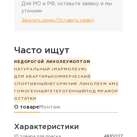
Для МО и РФ, оставьте заявку и мы
уточним
Заказать замер/Оставить заявку
Часто ищут
НЕДОРОГОЙ ЛИНОЛЕУМ
ОПТОМ
НАТУРАЛЬНЫЙ (МАРМОЛЕУМ)
ДЛЯ КВАРТИРЫ
КОММЕРЧЕСКИЙ
СПОРТИВНЫЙ
НЕГОРЮЧИЙ ЛИНОЛЕУМ КМ2
ГОМОГЕННЫЙ
ГЕТЕРОГЕННЫЙ
ПОД МРАМОР
ОСТАТКИ
Информация о товаре
О товаре
Монтаж
Характеристики
ID товара для поиска
4810027