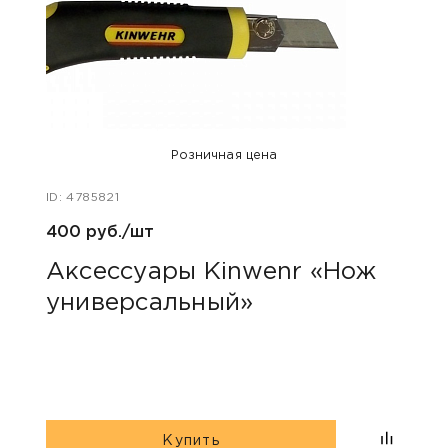
Розничная цена
ID: 4785821
ID: 48
400 руб./шт
1 240
Аксессуары Kinwenr «Нож
Для
универсальный»
сва
Купить