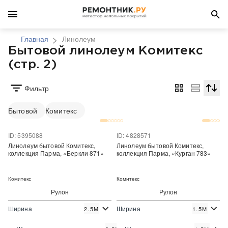
Главная
Линолеум
Бытовой линолеум Комитекс
(стр. 2)
Фильтр
Сортир
Бытовой
Комитекс
ID: 5395088
ID: 4828571
Линолеум бытовой Комитекс,
Линолеум бытовой Комитекс,
коллекция Парма, «Беркли 871»
коллекция Парма, «Курган 783»
Комитекс
Комитекс
Рулон
Рулон
Ширина
Ширина
2.5М
1.5М
2
2
340 руб./м
340 руб./м
Цена:
Цена: