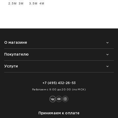
2.5М
3М
3.5М
4М
Купить в один клик
О магазине
Покупателю
Почему выбирают нас
Контакты
Блог
Услуги
Возврат товара
Как заказать
Доставка
Нарезка покрытий
Оплата
+7 (495) 432-26-53
Укладка покрытий
Работаем с 9:00 до 20:00 (по МСК)
Принимаем к оплате