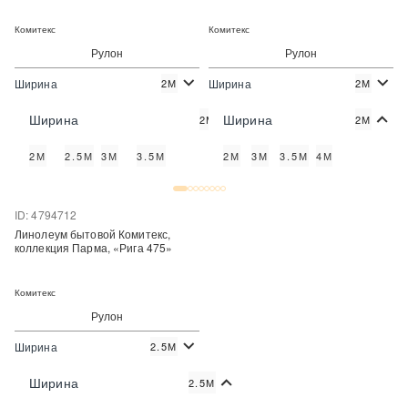
Комитекс
Комитекс
Рулон
Рулон
Ширина
Ширина
2М
2М
2
2
340 руб./м
340 руб./м
Цена:
Цена:
Ширина
Ширина
2М
2М
Купить
Купить
2М
2.5М
3М
3.5М
2М
3М
3.5М
4М
Купить в один клик
Купить в один клик
ID: 4794712
Линолеум бытовой Комитекс,
коллекция Парма, «Рига 475»
Комитекс
Рулон
Ширина
2.5М
2
340 руб./м
Цена:
Ширина
2.5М
Купить