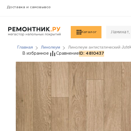
Доставка и самовывоз
Каталог
Главная
Линолеум
Линолеум антистатический Jute
Линолеум антистатиче
В избранное
Сравнение
ID: 4810437