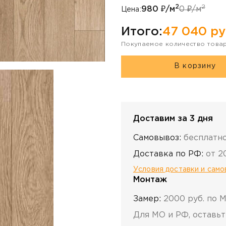
2
2
980
₽/м
0
₽/м
Цена:
Итого:
47 040
ру
Покупаемое количество това
В корзину
Доставим за 3 дня
Самовывоз:
бесплатн
Доставка по РФ:
от 2
Условия доставки и сам
Монтаж
Замер:
2000 руб. по 
Для МО и РФ, оставьт