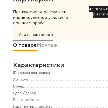
ДИРЕКТО
Познакомимся, рассчитаем
ДИЗАЙ
индивидуальные условия и
пришлем прайс.
Стать партнером
Информация о товаре
О товаре
Монтаж
Характеристики
ID товара для поиска
Артикул
Бренд
Цвет / декор
Влагостойкость
Гарантия производителя