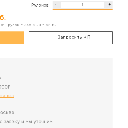
-
+
Рулонов:
б.
ра:
1
рулон
=
24
м ×
2
м =
48
м2
Запросить КП
о
000₽
овывоза
Москве
е заявку и мы уточним