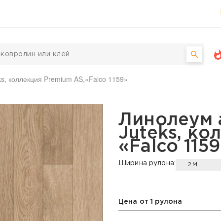
ks, коллекция Premium AS,«Falco 1159»
ский Juteks, коллекция 
Линолеум 
Juteks, ко
«Falco 115
Ширина рулона:
2М
Цена от 1 рулона