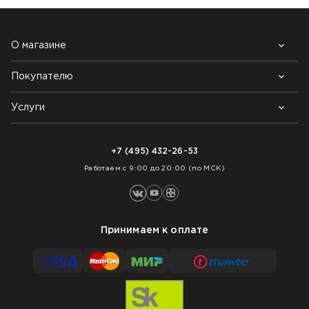
О магазине
Покупателю
Почему выбирают нас
Контакты
Блог
Услуги
Возврат товара
Как заказать
Доставка
Нарезка покрытий
Оплата
+7 (495) 432-26-53
Укладка покрытий
Работаем с 9:00 до 20:00 (по МСК)
Принимаем к оплате