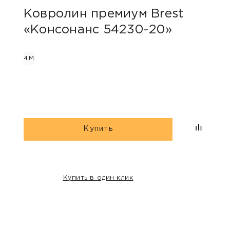
Ковролин премиум Brest
Ков
«Консонанс 54230-20»
«Ко
4М
4М
Купить
Купить в один клик
НАШИ КЛИЕНТЫ: