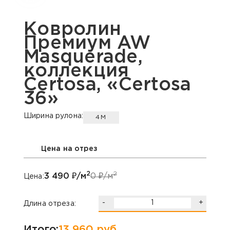
Ковролин
Премиум AW
Masquerade,
коллекция
Certosa, «Certosa
36»
Ширина рулона:
4М
Цена на отрез
2
2
3 490
₽/м
0
₽/м
Цена:
-
+
Длина отреза:
Итого:
13 960
руб.