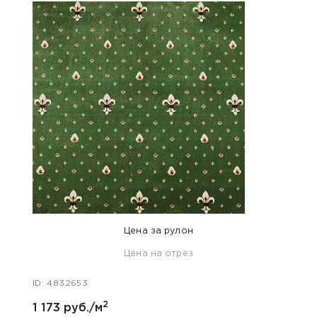
Хит п
Цена за рулон
Цена на отрез
ID: 4832653
ID: 48
2
1 173 руб./м
1 173