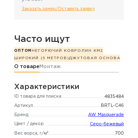
Заказать замер/Оставить заявку
Часто ищут
ОПТОМ
НЕГОРЮЧИЙ КОВРОЛИН КМ2
ШИРОКИЙ (5 МЕТРОВ)
ДЖУТОВАЯ ОСНОВА
Информация о товаре
О товаре
Монтаж
Характеристики
ID товара для поиска
4835484
Артикул
BRTL-C46
Бренд
AW Masquerade
Цвет / декор
Серо-бежевый
м²
700
Вес ворса, г/