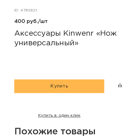
ID: 4785821
ID: 47
400 руб./шт
100 р
Аксессуары Kinwenr «Нож
Для
универсальный»
«Пр
Купить
Купить в один клик
Похожие товары