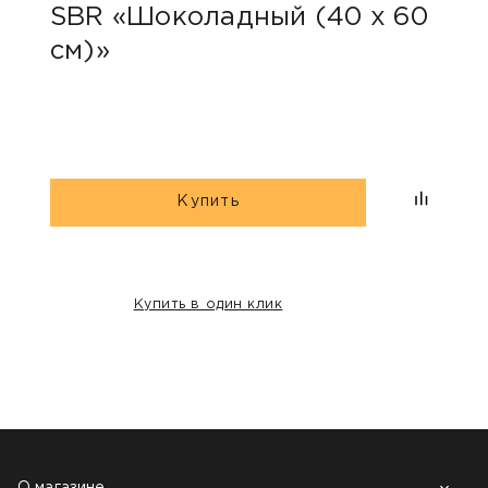
SBR «Шоколадный (40 х 60
Тур
см)»
Купить
Купить в один клик
НАШИ КЛИЕНТЫ:
О магазине