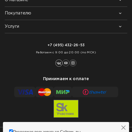
Покупателю
Почему выбирают нас
Контакты
Блог
Услуги
Возврат товара
Как заказать
Доставка
Нарезка покрытий
Оплата
+7 (495) 432-26-53
Укладка покрытий
Работаем с 9:00 до 20:00 (по МСК)
Принимаем к оплате
Продолжая пользоваться Сайтом, вы