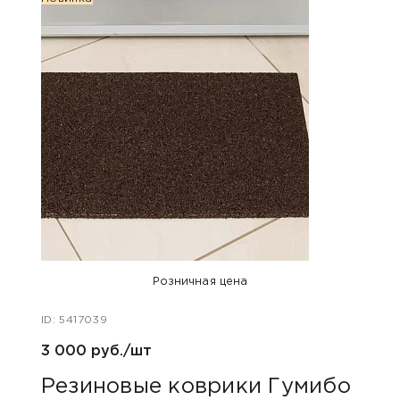
Розничная цена
ID: 5417039
ID: 49
3 000 руб./шт
1 00
Резиновые коврики Гумибо
Рез