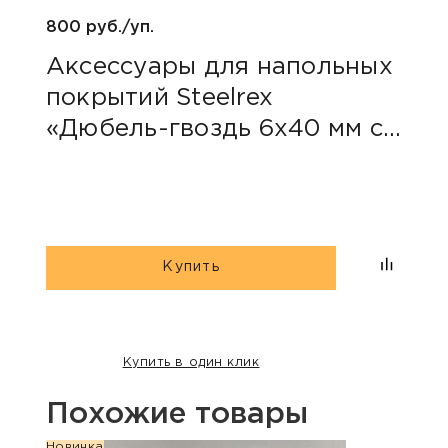
800 руб./уп.
470 
Аксессуары для напольных
Акс
покрытий Steelrex
2-х
«Дюбель-гвоздь 6х40 мм с
грибовидным бортиком»
Купить
Купить в один клик
Похожие товары
Новинка
Новин