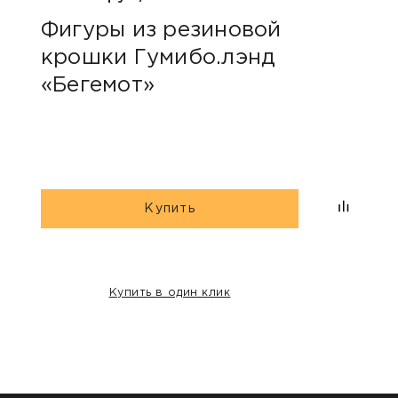
Фигуры из резиновой
Фиг
крошки Гумибо.лэнд
кро
«Бегемот»
«Бе
Купить
Купить в один клик
НАШИ КЛИЕНТЫ: