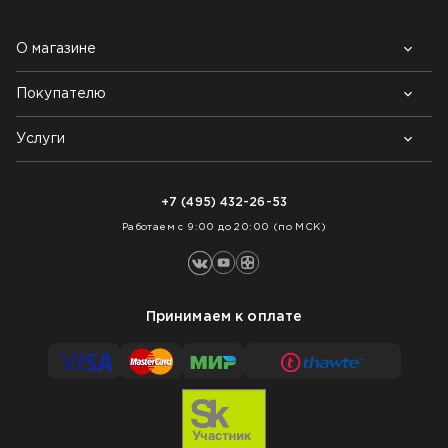
О магазине
Покупателю
Почему выбирают нас
Контакты
Блог
Услуги
Возврат товара
Как заказать
Доставка
Нарезка покрытий
Оплата
+7 (495) 432-26-53
Укладка покрытий
Работаем с 9:00 до 20:00 (по МСК)
Принимаем к оплате