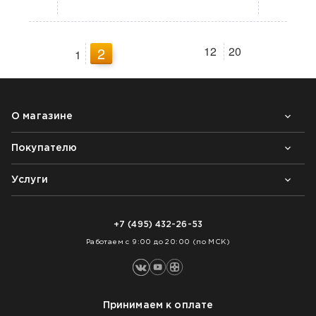
2
12
20
1
О магазине
Покупателю
Почему выбирают нас
Контакты
Блог
Услуги
Возврат товара
Как заказать
Доставка
Нарезка покрытий
Оплата
+7 (495) 432-26-53
Укладка покрытий
Работаем с 9:00 до 20:00 (по МСК)
Принимаем к оплате