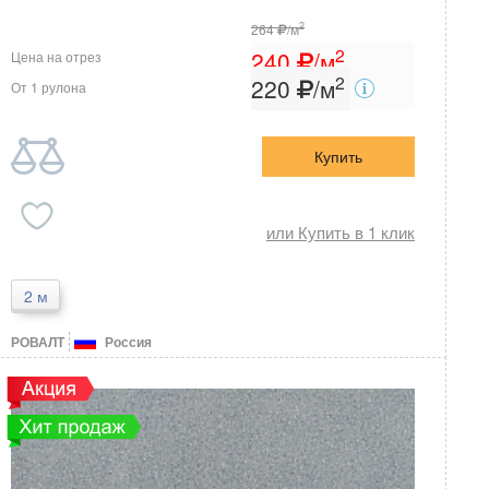
2
264
/м
2
240
/м
Цена на отрез
2
220
/м
От 1 рулона
Купить
или Купить в 1 клик
2 м
РОВАЛТ
Россия