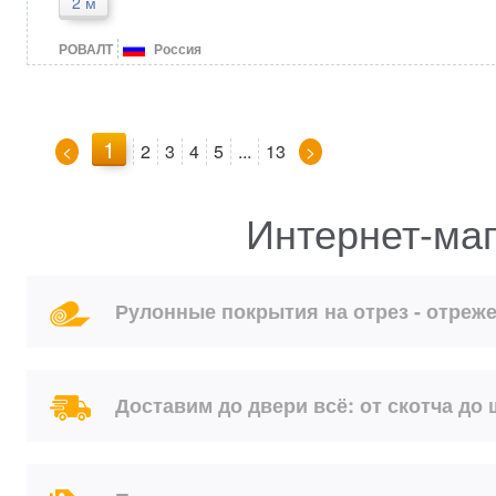
2 м
РОВАЛТ
Россия
1
<
2
3
4
5
...
13
>
Интернет-маг
Рулонные покрытия на отрез - отреже
Доставим до двери всё: от скотча до