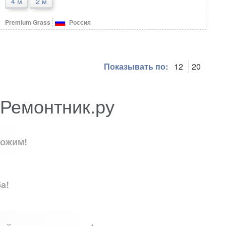
4 м
2 м
Premium Grass
Россия
Показывать по:
12
20
 Ремонтник.ру
ложим!
а!