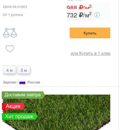
2
988
/м
Цена на отрез
2
732
/м
От 1 рулона
Купить
или Купить в 1 клик
4 м
3 м
Зартекс
Россия