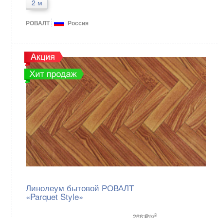
2 м
РОВАЛТ
Россия
Линолеум бытовой РОВАЛТ
«Parquet Style»
2
266
/м