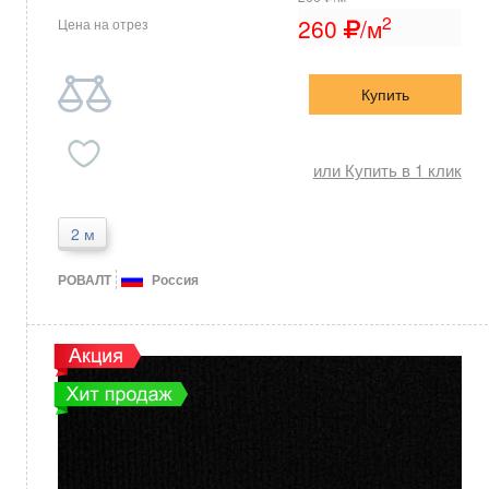
2
260
/м
Цена на отрез
Купить
или Купить в 1 клик
2 м
РОВАЛТ
Россия