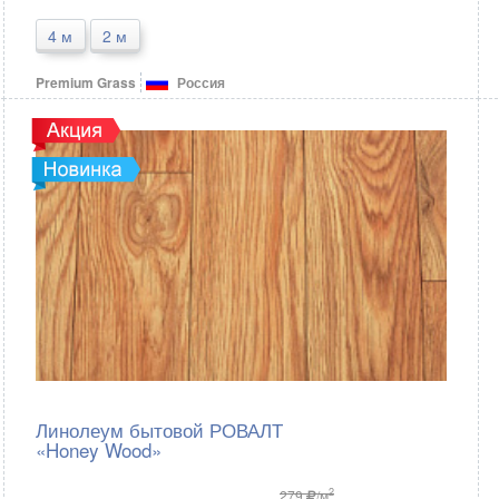
4 м
2 м
Premium Grass
Россия
Линолеум бытовой РОВАЛТ
«Honey Wood»
2
279
/м