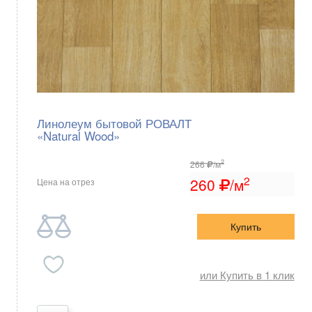
Линолеум бытовой РОВАЛТ
«Natural Wood»
2
266
/м
2
260
/м
Цена на отрез
Купить
или Купить в 1 клик