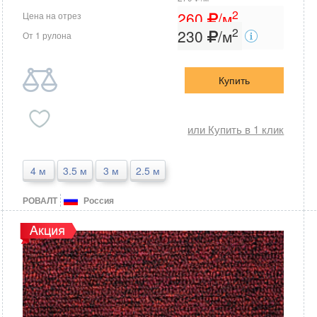
2
260
/м
Цена на отрез
2
230
/м
От 1 рулона
Купить
или Купить в 1 клик
4 м
3.5 м
3 м
2.5 м
РОВАЛТ
Россия