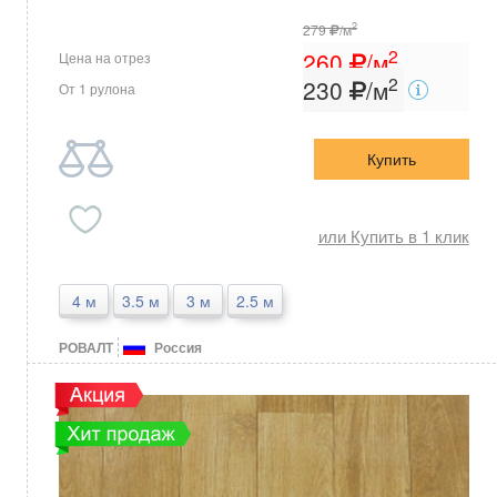
2
279
/м
2
260
/м
Цена на отрез
2
230
/м
От 1 рулона
Купить
или Купить в 1 клик
4 м
3.5 м
3 м
2.5 м
РОВАЛТ
Россия