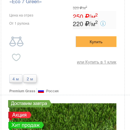
«Eco 7 Green»
2
320
/м
2
250
/м
Цена на отрез
2
220
/м
От 1 рулона
Купить
или Купить в 1 клик
4 м
2 м
Premium Grass
Россия