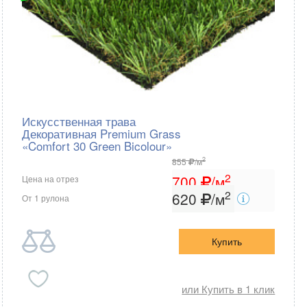
Искусственная трава
Декоративная Premium Grass
«Comfort 30 Green Bicolour»
2
855
/м
2
700
/м
Цена на отрез
2
620
/м
От 1 рулона
Купить
или Купить в 1 клик