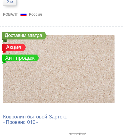
2 м
РОВАЛТ
Россия
Ковролин бытовой Зартекс
«Прованс 019»
2
1087
/м