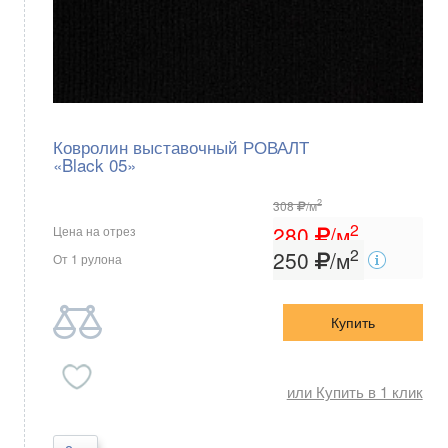
Ковролин выставочный РОВАЛТ
«Black 05»
2
308
/м
2
280
/м
Цена на отрез
2
250
/м
От 1 рулона
Купить
или Купить в 1 клик