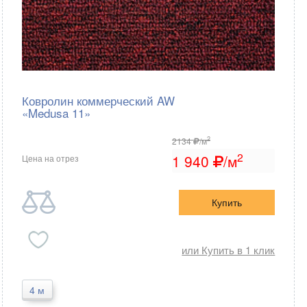
Ковролин коммерческий AW
«Medusa 11»
2
2134
/м
2
1 940
/м
Цена на отрез
Купить
или Купить в 1 клик
4 м