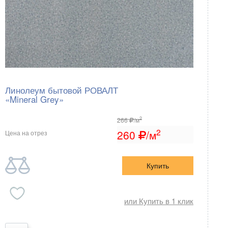
Линолеум бытовой РОВАЛТ
«Mineral Grey»
2
266
/м
2
260
/м
Цена на отрез
Купить
или Купить в 1 клик