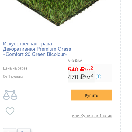
Искусственная трава
Декоративная Premium Grass
«Comfort 20 Green Bicolour»
2
613
/м
2
540
/м
Цена на отрез
2
470
/м
От 1 рулона
Купить
или Купить в 1 клик