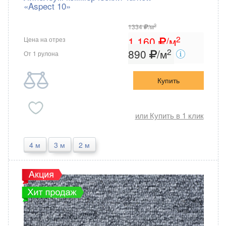
«Aspect 10»
2
1334
/м
2
1 160
/м
Цена на отрез
2
890
/м
От 1 рулона
Купить
или Купить в 1 клик
4 м
3 м
2 м
Tarkett
Россия