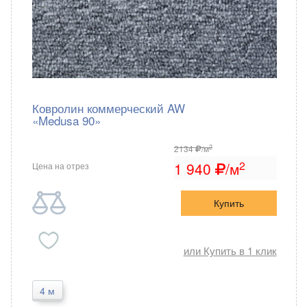
Ковролин коммерческий AW
«Medusa 90»
2
2134
/м
2
1 940
/м
Цена на отрез
Купить
или Купить в 1 клик
4 м