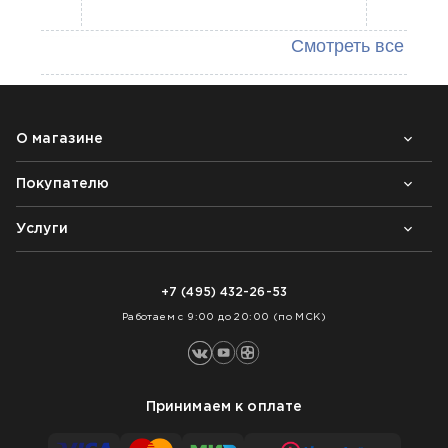
Смотреть все
О магазине
Покупателю
Почему выбирают нас
Контакты
Блог
Услуги
Возврат товара
Как заказать
Доставка
Нарезка покрытий
Оплата
+7 (495) 432-26-53
Укладка покрытий
Работаем с 9:00 до 20:00 (по МСК)
Принимаем к оплате