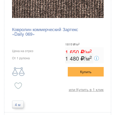
Ковролин коммерческий Зартекс
«Daily 069»
2
1815
/м
2
1 650
/м
Цена на отрез
2
1 480
/м
От 1 рулона
Купить
или Купить в 1 клик
4 м