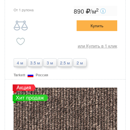
2
890
/м
От 1 рулона
Купить
или Купить в 1 клик
4 м
3.5 м
3 м
2.5 м
2 м
Tarkett
Россия