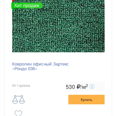
Ковролин офисный Зартекс
«Рондо 036»
2
530
/м
От 1 рулона
Купить