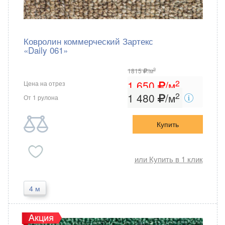
Ковролин коммерческий Зартекс
«Daily 061»
2
1815
/м
2
1 650
/м
Цена на отрез
2
1 480
/м
От 1 рулона
Купить
или Купить в 1 клик
4 м
Зартекс
Россия