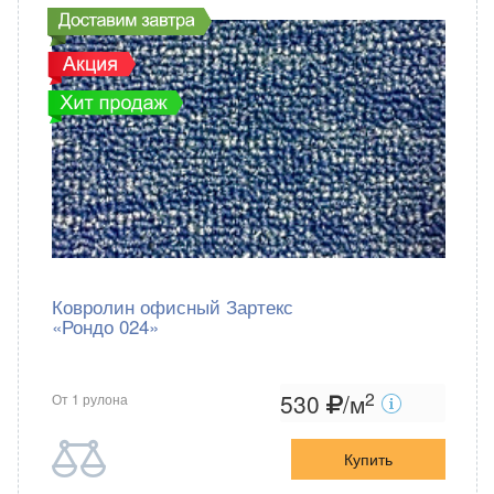
Зартекс
Россия
Ковролин офисный Зартекс
«Рондо 024»
2
530
/м
От 1 рулона
Купить