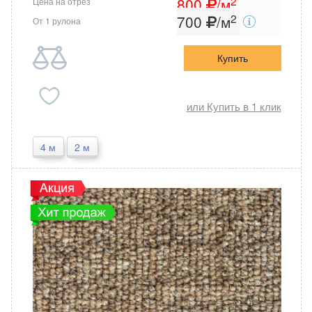
2
800
/м
Цена на отрез
2
700
/м
От 1 рулона
Купить
или Купить в 1 клик
4 м
2 м
Premium Grass
Россия