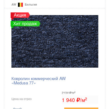
AW
Бельгия
Ковролин коммерческий AW
«Medusa 77»
2
2134
/м
2
1 940
/м
Цена на отрез