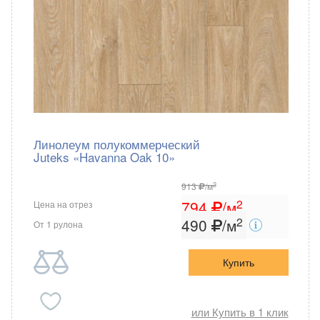
Линолеум полукоммерческий
Juteks «Havanna Oak 10»
2
913
/м
2
794
/м
Цена на отрез
2
490
/м
От 1 рулона
Купить
или Купить в 1 клик