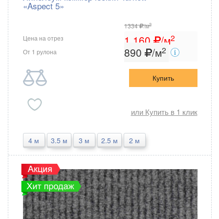
«Aspect 5»
2
1334
/м
2
1 160
/м
Цена на отрез
2
890
/м
От 1 рулона
Купить
или Купить в 1 клик
4 м
3.5 м
3 м
2.5 м
2 м
Tarkett
Россия