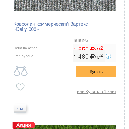
Ковролин коммерческий Зартекс
«Daily 003»
2
1815
/м
2
1 650
/м
Цена на отрез
2
1 480
/м
От 1 рулона
Купить
или Купить в 1 клик
4 м
Зартекс
Россия