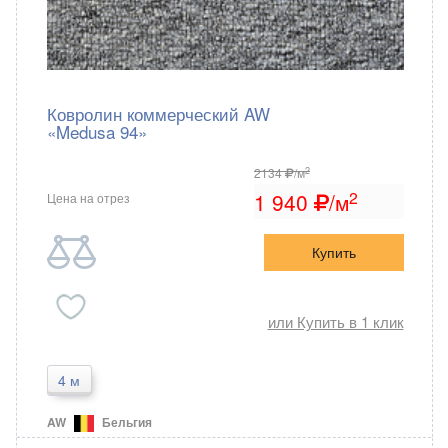
Ковролин коммерческий AW
«Medusa 94»
2
2134
/м
2
1 940
/м
Цена на отрез
Купить
или Купить в 1 клик
4 м
AW
Бельгия