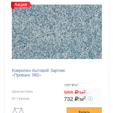
Ковролин бытовой Зартекс
«Прованс 082»
2
1087
/м
2
988
/м
Цена на отрез
2
732
/м
От 1 рулона
Купить