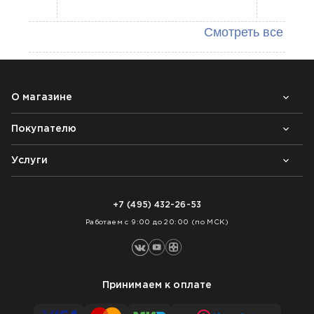
Смотреть все
О магазине
Покупателю
Почему выбирают нас
Контакты
Блог
Услуги
Возврат товара
Как заказать
Доставка
Нарезка покрытий
Оплата
+7 (495) 432-26-53
Укладка покрытий
Работаем с 9:00 до 20:00 (по МСК)
Принимаем к оплате