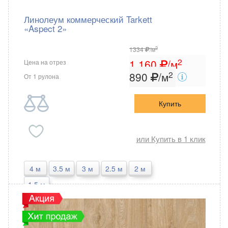
Линолеум коммерческий Tarkett
«Aspect 2»
2
1334
/м
2
1 160
/м
Цена на отрез
2
890
/м
От 1 рулона
Купить
или Купить в 1 клик
4 м
3.5 м
3 м
2.5 м
2 м
1.5 м
Tarkett
Россия