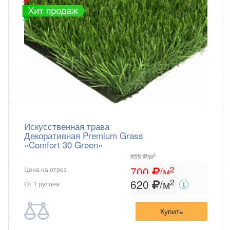
Искусственная трава
Декоративная Premium Grass
«Comfort 30 Green»
2
855
/м
2
700
/м
Цена на отрез
2
620
/м
От 1 рулона
Купить