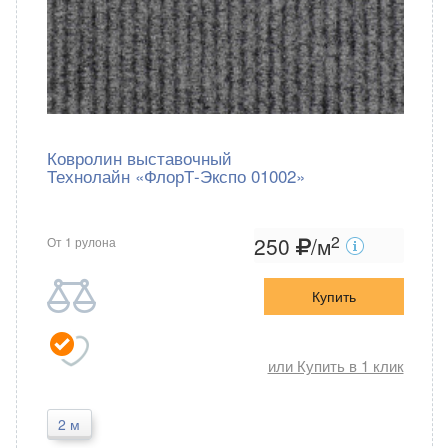
Ковролин выставочный
Технолайн «ФлорТ-Экспо 01002»
2
250
/м
От 1 рулона
Купить
или Купить в 1 клик
2 м