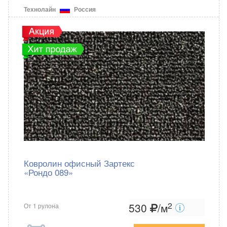
Технолайн
Россия
Ковролин офисный Зартекс
«Рондо 089»
2
530
/м
От 1 рулона