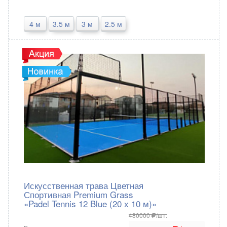
4 м
3.5 м
3 м
2.5 м
Juteks
Россия
Искусственная трава Цветная
Спортивная Premium Grass
«Padel Tennis 12 Blue (20 х 10 м)»
480000
/шт.