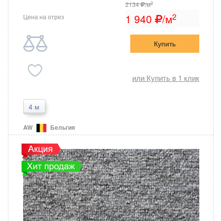
2
2134
/м
2
1 940
/м
Цена на отрез
Купить
или Купить в 1 клик
4 м
AW
Бельгия